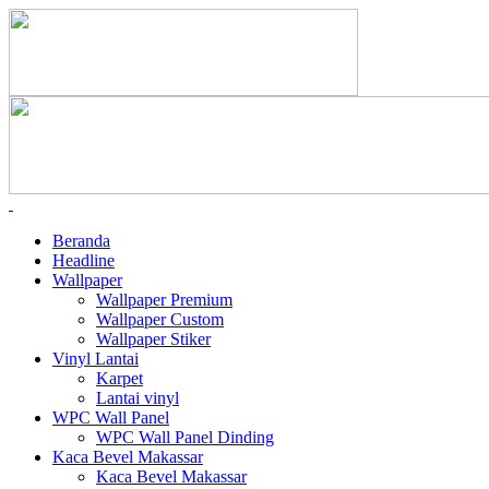
Beranda
Headline
Wallpaper
Wallpaper Premium
Wallpaper Custom
Wallpaper Stiker
Vinyl Lantai
Karpet
Lantai vinyl
WPC Wall Panel
WPC Wall Panel Dinding
Kaca Bevel Makassar
Kaca Bevel Makassar