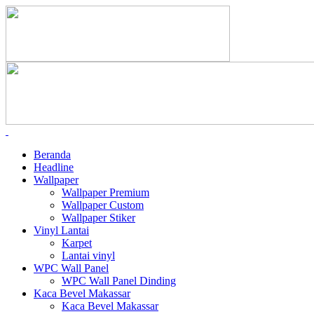
Beranda
Headline
Wallpaper
Wallpaper Premium
Wallpaper Custom
Wallpaper Stiker
Vinyl Lantai
Karpet
Lantai vinyl
WPC Wall Panel
WPC Wall Panel Dinding
Kaca Bevel Makassar
Kaca Bevel Makassar