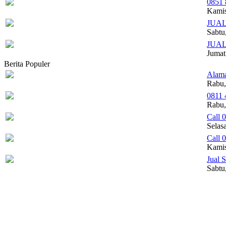
0851 
Kamis
JUAL
Sabtu
JUAL
Jumat
Berita Populer
Alama
Rabu,
0811
Rabu,
Call 
Selas
Call 
Kamis
Jual 
Sabtu