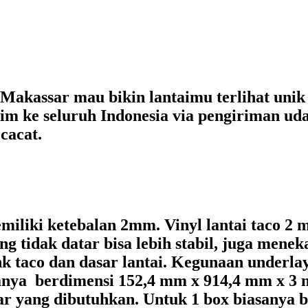
akassar mau bikin lantaimu terlihat unik d
rim ke seluruh Indonesia via pengiriman u
cacat.
memiliki ketebalan 2mm. Vinyl lantai taco 2 
g tidak datar bisa lebih stabil, juga mene
ank taco dan dasar lantai. Kegunaan underla
asanya berdimensi 152,4 mm x 914,4 mm x 3 
 yang dibutuhkan. Untuk 1 box biasanya be