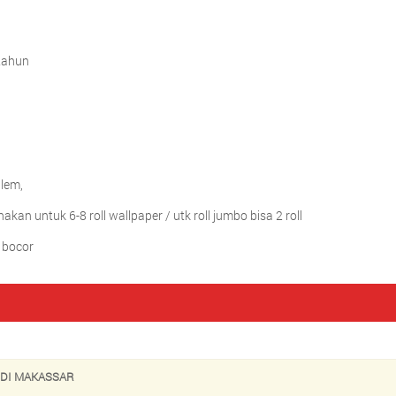
tahun
 lem,
akan untuk 6-8 roll wallpaper / utk roll jumbo bisa 2 roll
 bocor
 DI MAKASSAR