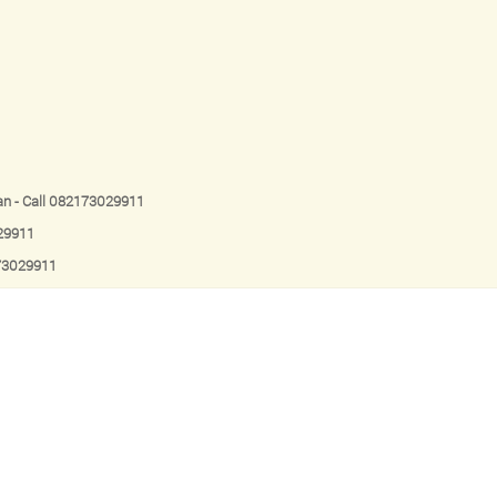
an - Call 082173029911
029911
173029911