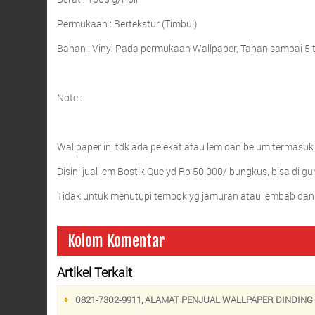
Permukaan : Bertekstur (Timbul)
Bahan : Vinyl Pada permukaan Wallpaper, Tahan sampai 5 
Note :
Wallpaper ini tdk ada pelekat atau lem dan belum termasuk
Disini jual lem Bostik Quelyd Rp 50.000/ bungkus, bisa di gun
Tidak untuk menutupi tembok yg jamuran atau lembab dan
Kolom Komentar
Artikel Terkait
0821-7302-9911, ALAMAT PENJUAL WALLPAPER DINDING