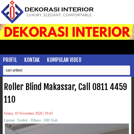
PROFIL
KONTAK
KUMPULAN VIDEO
Roller Blind Makassar, Call 0811 4459
110
Selasa, 10 November 2020 | 19:43
Liputan : Syahrir - Dibaca : 1081 Kali