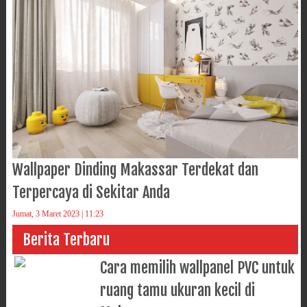
Wallpaper Dinding Makassar Terdekat dan
Terpercaya di Sekitar Anda
Jumat, 3 Maret 2023 | 11:23
Berita Terbaru
Cara memilih wallpanel PVC untuk
ruang tamu ukuran kecil di