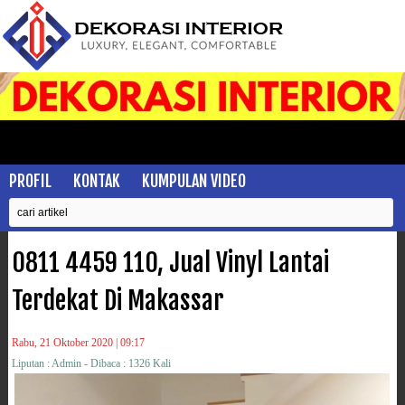
PROFIL
KONTAK
KUMPULAN VIDEO
0811 4459 110, Jual Vinyl Lantai
Terdekat Di Makassar
Rabu, 21 Oktober 2020 | 09:17
Liputan : Admin - Dibaca : 1326 Kali