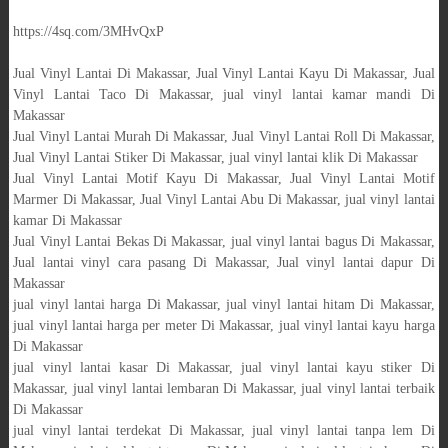
https://4sq.com/3MHvQxP
Jual Vinyl Lantai Di Makassar, Jual Vinyl Lantai Kayu Di Makassar, Jual
Vinyl Lantai Taco Di Makassar, jual vinyl lantai kamar mandi Di
Makassar
Jual Vinyl Lantai Murah Di Makassar, Jual Vinyl Lantai Roll Di Makassar,
Jual Vinyl Lantai Stiker Di Makassar, jual vinyl lantai klik Di Makassar
Jual Vinyl Lantai Motif Kayu Di Makassar, Jual Vinyl Lantai Motif
Marmer Di Makassar, Jual Vinyl Lantai Abu Di Makassar, jual vinyl lantai
kamar Di Makassar
Jual Vinyl Lantai Bekas Di Makassar, jual vinyl lantai bagus Di Makassar,
Jual lantai vinyl cara pasang Di Makassar, Jual vinyl lantai dapur Di
Makassar
jual vinyl lantai harga Di Makassar, jual vinyl lantai hitam Di Makassar,
jual vinyl lantai harga per meter Di Makassar, jual vinyl lantai kayu harga
Di Makassar
jual vinyl lantai kasar Di Makassar, jual vinyl lantai kayu stiker Di
Makassar, jual vinyl lantai lembaran Di Makassar, jual vinyl lantai terbaik
Di Makassar
jual vinyl lantai terdekat Di Makassar, jual vinyl lantai tanpa lem Di