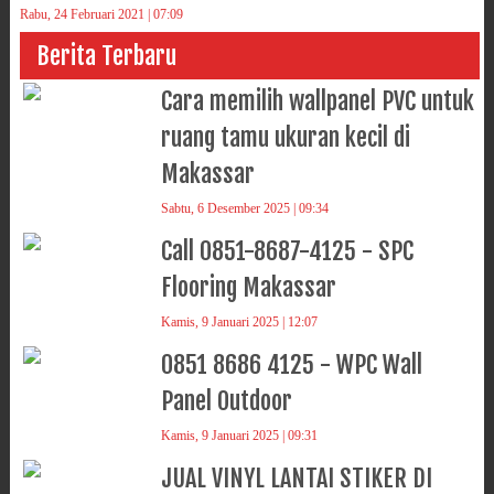
Rabu, 24 Februari 2021 | 07:09
Berita Terbaru
Cara memilih wallpanel PVC untuk
ruang tamu ukuran kecil di
Makassar
Sabtu, 6 Desember 2025 | 09:34
Call 0851-8687-4125 - SPC
Flooring Makassar
Kamis, 9 Januari 2025 | 12:07
0851 8686 4125 - WPC Wall
Panel Outdoor
Kamis, 9 Januari 2025 | 09:31
JUAL VINYL LANTAI STIKER DI