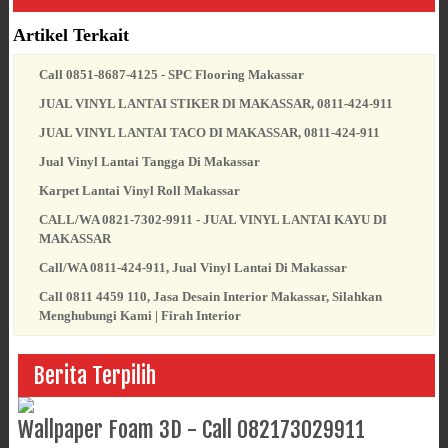
Artikel Terkait
Call 0851-8687-4125 - SPC Flooring Makassar
JUAL VINYL LANTAI STIKER DI MAKASSAR, 0811-424-911
JUAL VINYL LANTAI TACO DI MAKASSAR, 0811-424-911
Jual Vinyl Lantai Tangga Di Makassar
Karpet Lantai Vinyl Roll Makassar
CALL/WA 0821-7302-9911 - JUAL VINYL LANTAI KAYU DI
MAKASSAR
Call/WA 0811-424-911, Jual Vinyl Lantai Di Makassar
Call 0811 4459 110, Jasa Desain Interior Makassar, Silahkan
Menghubungi Kami | Firah Interior
Berita Terpilih
Wallpaper Foam 3D - Call 082173029911